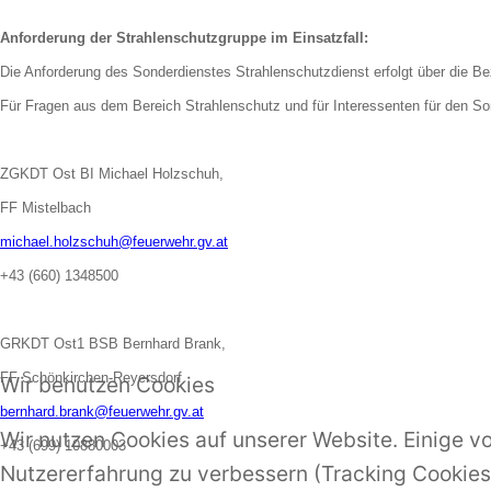
Anforderung der Strahlenschutzgruppe im Einsatzfall:
Die Anforderung des Sonderdienstes Strahlenschutzdienst erfolgt über die Be
Für Fragen aus dem Bereich Strahlenschutz und für Interessenten für den So
ZGKDT Ost BI Michael Holzschuh,
FF Mistelbach
michael.holzschuh@feuerwehr.gv.at
+43 (660) 1348500
GRKDT Ost1
BSB Bernhard Brank,
FF Schönkirchen-Reyersdorf
Wir benutzen Cookies
bernhard.brank@feuerwehr.gv.at
Wir nutzen Cookies auf unserer Website. Einige vo
+43 (699) 10880003
Nutzererfahrung zu verbessern (Tracking Cookies)