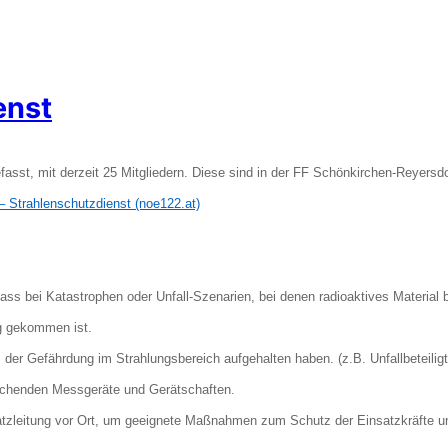
enst
sst, mit derzeit 25 Mitgliedern. Diese sind in der FF Schönkirchen-Reyersdo
 Strahlenschutzdienst (noe122.at)
 bei Katastrophen oder Unfall-Szenarien, bei denen radioaktives Material bete
g gekommen ist.
tnis der Gefährdung im Strahlungsbereich aufgehalten haben. (z.B. Unfallbete
echenden Messgeräte und Gerätschaften.
tzleitung vor Ort, um geeignete Maßnahmen zum Schutz der Einsatzkräfte un