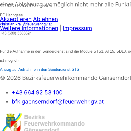
einer Ablehnung womöglich nicht mehr alle Funkti
SD STS LdV OV Christian Krall,
FF Haringsee
Akzeptieren
Ablehnen
christian.krall@feuerwehr.gv.at
Weitere Informationen
|
Impressum
+43 (680) 3383624
Für die Aufnahme in den Sonderdienst sind die Module STS1, AT15, SD10, so
ist möglich.
Antrag auf Aufnahme in den Sonderdienst STS
© 2026 Bezirksfeuerwehrkommando Gänserndorf,
+43 664 92 53 100
bfk.gaenserndorf@feuerwehr.gv.at