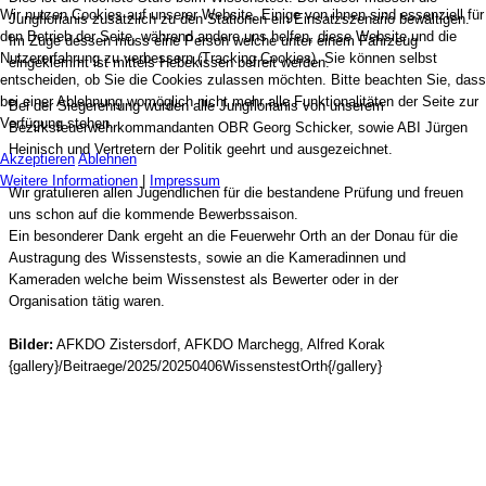
Wir nutzen Cookies auf unserer Website. Einige von ihnen sind essenziell für
Jungflorianis zusätzlich zu den Stationen ein Einsatzszenario bewältigen.
den Betrieb der Seite, während andere uns helfen, diese Website und die
Im Zuge dessen muss eine Person welche unter einem Fahrzeug
Nutzererfahrung zu verbessern (Tracking Cookies). Sie können selbst
eingeklemmt ist mittels Hebekissen befreit werden.
entscheiden, ob Sie die Cookies zulassen möchten. Bitte beachten Sie, dass
bei einer Ablehnung womöglich nicht mehr alle Funktionalitäten der Seite zur
Bei der Siegerehrung wurden alle Jungflorianis von unserem
Verfügung stehen.
Bezirksfeuerwehrkommandanten OBR Georg Schicker, sowie ABI Jürgen
Heinisch und Vertretern der Politik geehrt und ausgezeichnet.
Akzeptieren
Ablehnen
Weitere Informationen
|
Impressum
Wir gratulieren allen Jugendlichen für die bestandene Prüfung und freuen
uns schon auf die kommende Bewerbssaison.
Ein besonderer Dank ergeht an die Feuerwehr Orth an der Donau für die
Austragung des Wissenstests, sowie an die Kameradinnen und
Kameraden welche beim Wissenstest als Bewerter oder in der
Organisation tätig waren.
Bilder:
AFKDO Zistersdorf, AFKDO Marchegg, Alfred Korak
{gallery}/Beitraege/2025/20250406WissenstestOrth{/gallery}