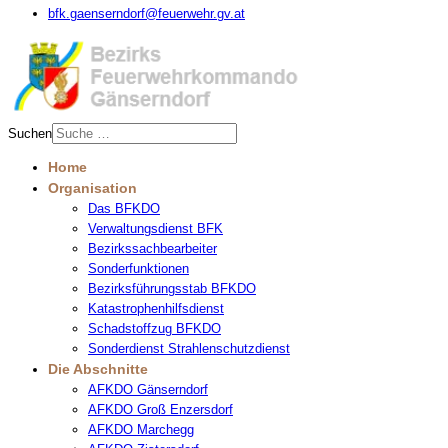
bfk.gaenserndorf@feuerwehr.gv.at
Suchen
Home
Organisation
Das BFKDO
Verwaltungsdienst BFK
Bezirkssachbearbeiter
Sonderfunktionen
Bezirksführungsstab BFKDO
Katastrophenhilfsdienst
Schadstoffzug BFKDO
Sonderdienst Strahlenschutzdienst
Die Abschnitte
AFKDO Gänserndorf
AFKDO Groß Enzersdorf
AFKDO Marchegg