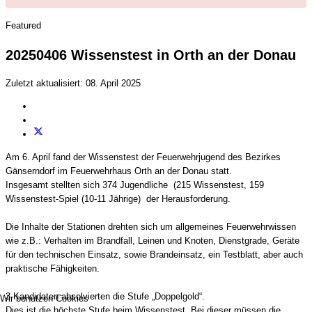
Featured
20250406 Wissenstest in Orth an der Donau
Zuletzt aktualisiert: 08. April 2025
Am 6. April fand der Wissenstest der Feuerwehrjugend des Bezirkes
Gänserndorf im Feuerwehrhaus Orth an der Donau statt.
Insgesamt stellten sich 374 Jugendliche
(215 Wissenstest, 159
Wissenstest-Spiel (10-11 Jährige)
der Herausforderung.
Die Inhalte der Stationen drehten sich um allgemeines Feuerwehrwissen
wie z.B.: Verhalten im Brandfall, Leinen und Knoten, Dienstgrade, Geräte
für den technischen Einsatz, sowie Brandeinsatz, ein Testblatt, aber auch
praktische Fähigkeiten.
3 Kandidaten absolvierten die Stufe „Doppelgold“.
Wir benutzen Cookies
Dies ist die höchste Stufe beim Wissenstest. Bei dieser müssen die