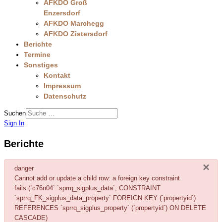
AFKDO Groß
Enzersdorf
AFKDO Marchegg
AFKDO Zistersdorf
Berichte
Termine
Sonstiges
Kontakt
Impressum
Datenschutz
Suchen
Sign In
Berichte
×
danger
Cannot add or update a child row: a foreign key constraint
fails (`c76n04`.`sprrq_sigplus_data`, CONSTRAINT
`sprrq_FK_sigplus_data_property` FOREIGN KEY (`propertyid`)
REFERENCES `sprrq_sigplus_property` (`propertyid`) ON DELETE
CASCADE)