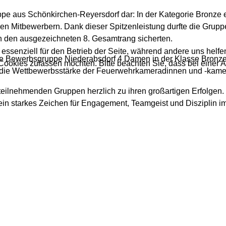
pe aus Schönkirchen-Reyersdorf dar: In der Kategorie Bronze er
n Mitbewerbern. Dank dieser Spitzenleistung durfte die Gruppe
h den ausgezeichneten 8. Gesamtrang sicherten.
 essenziell für den Betrieb der Seite, während andere uns helf
die Bewerbsgruppe Niederabsdorf 4 Damen in der Klasse Bronze
 Cookies zulassen möchten. Bitte beachten Sie, dass bei einer 
d die Wettbewerbsstärke der Feuerwehrkameradinnen und -kam
ilnehmenden Gruppen herzlich zu ihren großartigen Erfolgen. D
in starkes Zeichen für Engagement, Teamgeist und Disziplin im