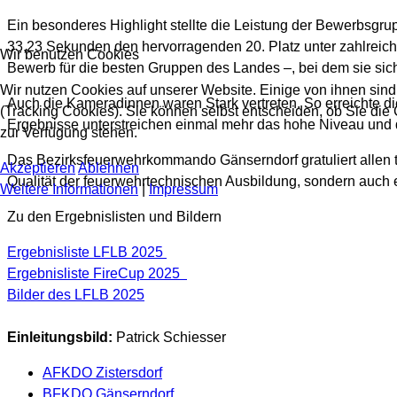
Ein besonderes Highlight stellte die Leistung der Bewerbsgrup
33,23 Sekunden den hervorragenden 20. Platz unter zahlreiche
Wir benutzen Cookies
Bewerb für die besten Gruppen des Landes –, bei dem sie sic
Wir nutzen Cookies auf unserer Website. Einige von ihnen sind
Auch die Kameradinnen waren Stark vertreten. So erreichte 
(Tracking Cookies). Sie können selbst entscheiden, ob Sie die
Ergebnisse unterstreichen einmal mehr das hohe Niveau un
zur Verfügung stehen.
Das Bezirksfeuerwehrkommando Gänserndorf gratuliert allen te
Akzeptieren
Ablehnen
Qualität der feuerwehrtechnischen Ausbildung, sondern auch e
Weitere Informationen
|
Impressum
Zu den Ergebnislisten und Bildern
Ergebnisliste LFLB 2025
Ergebnisliste FireCup 2025
Bilder des LFLB 2025
Einleitungsbild:
Patrick Schiesser
AFKDO Zistersdorf
BFKDO Gänserndorf