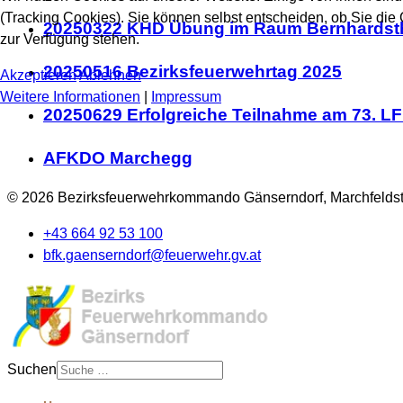
(Tracking Cookies). Sie können selbst entscheiden, ob Sie die
20250322 KHD Übung im Raum Bernhardsth
zur Verfügung stehen.
20250516 Bezirksfeuerwehrtag 2025
Akzeptieren
Ablehnen
Weitere Informationen
|
Impressum
20250629 Erfolgreiche Teilnahme am 73. L
AFKDO Marchegg
© 2026 Bezirksfeuerwehrkommando Gänserndorf, Marchfeldst
+43 664 92 53 100
bfk.gaenserndorf@feuerwehr.gv.at
Suchen