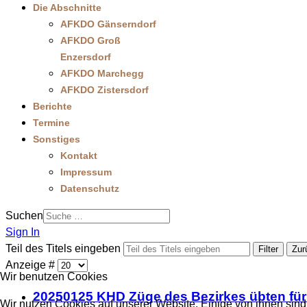
Die Abschnitte
AFKDO Gänserndorf
AFKDO Groß
Enzersdorf
AFKDO Marchegg
AFKDO Zistersdorf
Berichte
Termine
Sonstiges
Kontakt
Impressum
Datenschutz
Suchen
Sign In
Teil des Titels eingeben
Filter
Zur
Anzeige #
Wir benutzen Cookies
20250125 KHD Züge des Bezirkes übten für 
Wir nutzen Cookies auf unserer Website. Einige von ihnen sind