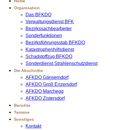
Home
Organisation
Das BFKDO
Verwaltungsdienst BFK
Bezirkssachbearbeiter
Sonderfunktionen
Bezirksführungsstab BFKDO
Katastrophenhilfsdienst
Schadstoffzug BFKDO
Sonderdienst Strahlenschutzdienst
Die Abschnitte
AFKDO Gänserndorf
AFKDO Groß Enzersdorf
AFKDO Marchegg
AFKDO Zistersdorf
Berichte
Termine
Sonstiges
Kontakt